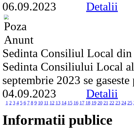
06.09.2023
Detalii
Sedinta Consiliul Local din
Sedinta Consiliului Local a
septembrie 2023 se gaseste pe
04.09.2023
Detalii
1
2
3
4
5
6
7
8
9
10
11
12
13
14
15
16
17
18
19
20
21
22
23
24
25
Informatii publice