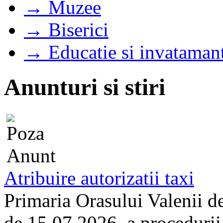
→ Muzee
→ Biserici
→ Educatie si invataman
Anunturi si stiri
Atribuire autorizatii taxi
Primaria Orasului Valenii d
de 15.07.2026, a procedurii d