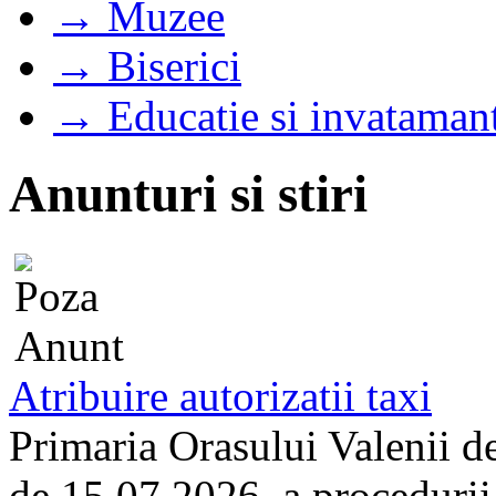
→ Muzee
→ Biserici
→ Educatie si invataman
Anunturi si stiri
Atribuire autorizatii taxi
Primaria Orasului Valenii d
de 15.07.2026, a procedurii d