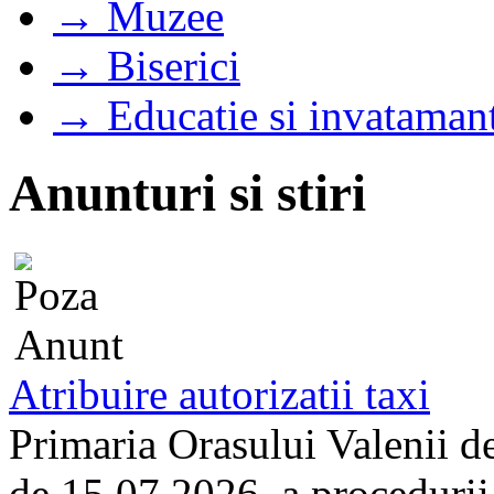
→ Muzee
→ Biserici
→ Educatie si invataman
Anunturi si stiri
Atribuire autorizatii taxi
Primaria Orasului Valenii d
de 15.07.2026, a procedurii d