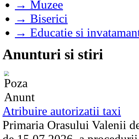
→ Muzee
→ Biserici
→ Educatie si invataman
Anunturi si stiri
Atribuire autorizatii taxi
Primaria Orasului Valenii d
de 15.07.2026, a procedurii d