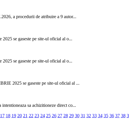
026, a procedurii de atribuire a 9 autor...
2025 se gaseste pe site-ul oficial al o...
2025 se gaseste pe site-ul oficial al o...
IE 2025 se gaseste pe site-ul oficial al ...
intentioneaza sa achizitioneze direct co...
17
18
19
20
21
22
23
24
25
26
27
28
29
30
31
32
33
34
35
36
37
38
3