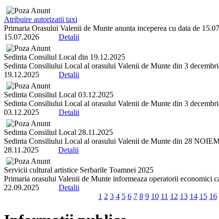
Atribuire autorizatii taxi
Primaria Orasului Valenii de Munte anunta inceperea cu data de 15.07.2
15.07.2026
Detalii
Sedinta Consiliul Local din 19.12.2025
Sedinta Consiliului Local al orasului Valenii de Munte din 3 decembrie 
19.12.2025
Detalii
Sedinta Consiliul Local 03.12.2025
Sedinta Consiliului Local al orasului Valenii de Munte din 3 decembrie 
03.12.2025
Detalii
Sedinta Consiliul Local 28.11.2025
Sedinta Consiliului Local al orasului Valenii de Munte din 28 NOIEMBR
28.11.2025
Detalii
Servicii cultural artistice Serbarile Toamnei 2025
Primaria orasului Valenii de Munte informeaza operatorii economici ca 
22.09.2025
Detalii
1
2
3
4
5
6
7
8
9
10
11
12
13
14
15
16