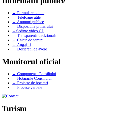
Informatii publice
→ Formulare online
→ Telefoane utile
→ Anunturi publice
→ Dispozitiile primarului
→Sedinte video CL
→ Transparenta decizionala
→ Caiete de sarcini
→ Angajari
→ Declaratii de avere
Monitorul oficial
→ Componenta Consiliului
→ Hotararile Consiliului
→ Proiecte de hotarari
→ Procese verbale
Turism