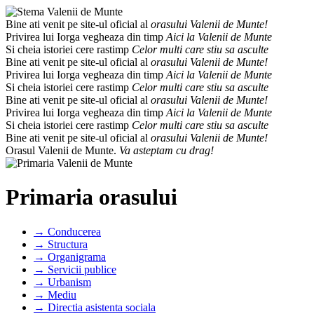
Bine ati venit pe site-ul oficial al
orasului Valenii de Munte!
Privirea lui Iorga vegheaza din timp
Aici la Valenii de Munte
Si cheia istoriei cere rastimp
Celor multi care stiu sa asculte
Bine ati venit pe site-ul oficial al
orasului Valenii de Munte!
Privirea lui Iorga vegheaza din timp
Aici la Valenii de Munte
Si cheia istoriei cere rastimp
Celor multi care stiu sa asculte
Bine ati venit pe site-ul oficial al
orasului Valenii de Munte!
Privirea lui Iorga vegheaza din timp
Aici la Valenii de Munte
Si cheia istoriei cere rastimp
Celor multi care stiu sa asculte
Bine ati venit pe site-ul oficial al
orasului Valenii de Munte!
Orasul Valenii de Munte.
Va asteptam cu drag!
Primaria orasului
→ Conducerea
→ Structura
→ Organigrama
→ Servicii publice
→ Urbanism
→ Mediu
→ Directia asistenta sociala