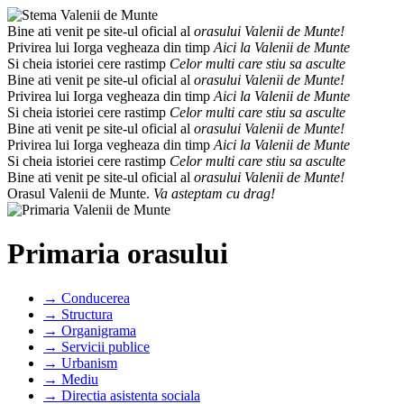
Bine ati venit pe site-ul oficial al
orasului Valenii de Munte!
Privirea lui Iorga vegheaza din timp
Aici la Valenii de Munte
Si cheia istoriei cere rastimp
Celor multi care stiu sa asculte
Bine ati venit pe site-ul oficial al
orasului Valenii de Munte!
Privirea lui Iorga vegheaza din timp
Aici la Valenii de Munte
Si cheia istoriei cere rastimp
Celor multi care stiu sa asculte
Bine ati venit pe site-ul oficial al
orasului Valenii de Munte!
Privirea lui Iorga vegheaza din timp
Aici la Valenii de Munte
Si cheia istoriei cere rastimp
Celor multi care stiu sa asculte
Bine ati venit pe site-ul oficial al
orasului Valenii de Munte!
Orasul Valenii de Munte.
Va asteptam cu drag!
Primaria orasului
→ Conducerea
→ Structura
→ Organigrama
→ Servicii publice
→ Urbanism
→ Mediu
→ Directia asistenta sociala