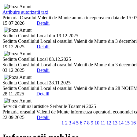
Atribuire autorizatii taxi
Primaria Orasului Valenii de Munte anunta inceperea cu data de 15.07.2
15.07.2026
Detalii
Sedinta Consiliul Local din 19.12.2025
Sedinta Consiliului Local al orasului Valenii de Munte din 3 decembrie 
19.12.2025
Detalii
Sedinta Consiliul Local 03.12.2025
Sedinta Consiliului Local al orasului Valenii de Munte din 3 decembrie 
03.12.2025
Detalii
Sedinta Consiliul Local 28.11.2025
Sedinta Consiliului Local al orasului Valenii de Munte din 28 NOIEMBR
28.11.2025
Detalii
Servicii cultural artistice Serbarile Toamnei 2025
Primaria orasului Valenii de Munte informeaza operatorii economici ca 
22.09.2025
Detalii
1
2
3
4
5
6
7
8
9
10
11
12
13
14
15
16