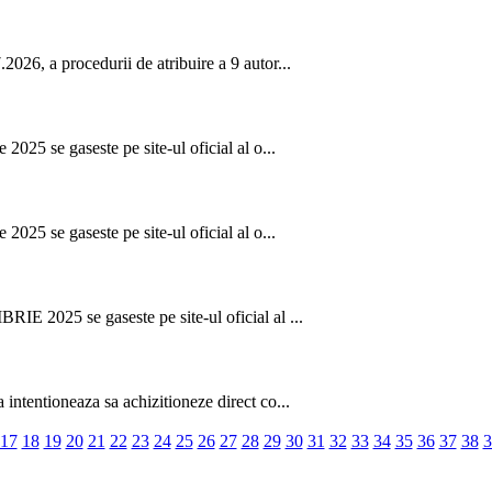
026, a procedurii de atribuire a 9 autor...
2025 se gaseste pe site-ul oficial al o...
2025 se gaseste pe site-ul oficial al o...
IE 2025 se gaseste pe site-ul oficial al ...
intentioneaza sa achizitioneze direct co...
17
18
19
20
21
22
23
24
25
26
27
28
29
30
31
32
33
34
35
36
37
38
3