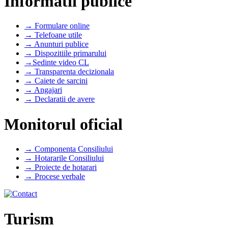
Informatii publice
→ Formulare online
→ Telefoane utile
→ Anunturi publice
→ Dispozitiile primarului
→Sedinte video CL
→ Transparenta decizionala
→ Caiete de sarcini
→ Angajari
→ Declaratii de avere
Monitorul oficial
→ Componenta Consiliului
→ Hotararile Consiliului
→ Proiecte de hotarari
→ Procese verbale
Turism