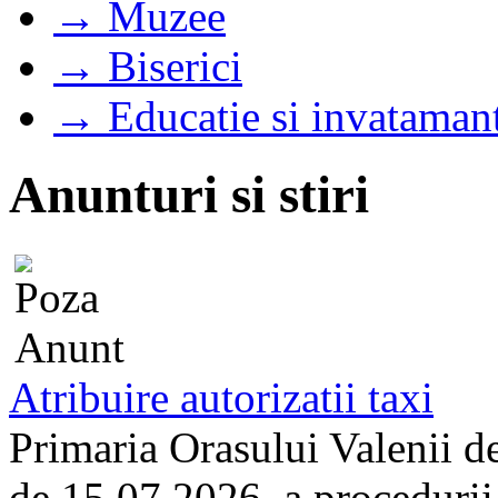
→ Muzee
→ Biserici
→ Educatie si invataman
Anunturi si stiri
Atribuire autorizatii taxi
Primaria Orasului Valenii d
de 15.07.2026, a procedurii d