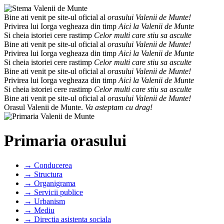
Bine ati venit pe site-ul oficial al
orasului Valenii de Munte!
Privirea lui Iorga vegheaza din timp
Aici la Valenii de Munte
Si cheia istoriei cere rastimp
Celor multi care stiu sa asculte
Bine ati venit pe site-ul oficial al
orasului Valenii de Munte!
Privirea lui Iorga vegheaza din timp
Aici la Valenii de Munte
Si cheia istoriei cere rastimp
Celor multi care stiu sa asculte
Bine ati venit pe site-ul oficial al
orasului Valenii de Munte!
Privirea lui Iorga vegheaza din timp
Aici la Valenii de Munte
Si cheia istoriei cere rastimp
Celor multi care stiu sa asculte
Bine ati venit pe site-ul oficial al
orasului Valenii de Munte!
Orasul Valenii de Munte.
Va asteptam cu drag!
Primaria orasului
→ Conducerea
→ Structura
→ Organigrama
→ Servicii publice
→ Urbanism
→ Mediu
→ Directia asistenta sociala