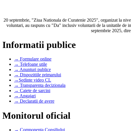
20 septembrie, "Ziua Nationala de Curatenie 2025", organizat la nivel n
voluntari, au raspuns cu "Da" inclusiv voluntarii de la unitatile de i
septembrie 2025, dire
Informatii publice
→ Formulare online
→ Telefoane utile
→ Anunturi publice
→ Dispozitiile primarului
→Sedinte video CL
→ Transparenta decizionala
→ Caiete de sarcini
→ Angajari
→ Declaratii de avere
Monitorul oficial
→ Componenta Consiliului