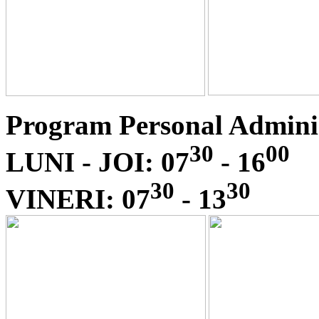
Program Personal Adminis
30
00
LUNI - JOI: 07
- 16
30
30
VINERI: 07
- 13