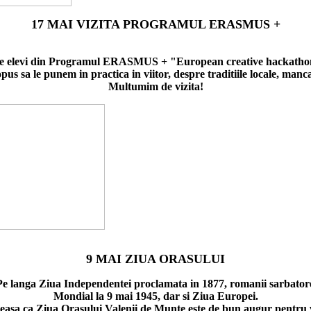
17
MAI VIZITA PROGRAMUL ERASMUS +
 de elevi din Programul ERASMUS + "European creative hackathon t
s sa le punem in practica in viitor, despre traditiile locale, manca
Multumim de vizita!
9 MAI ZIUA ORASULUI
Pe langa Ziua Independentei proclamata in 1877, romanii sarbatoresc
Mondial la 9 mai 1945, dar si Ziua Europei.
leasa ca Ziua Orasului Valenii de Munte este de bun augur pentru 