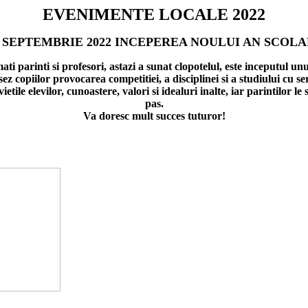
EVENIMENTE LOCALE 202
2
 SEPTEMBRIE 2022 INCEPEREA NOULUI AN SCOL
mati parinti si profesori, astazi a sunat clopotelul, este inceputul un
ez copiilor provocarea competitiei, a disciplinei si a studiului cu ser
ile elevilor, cunoastere, valori si idealuri inalte, iar parintilor le s
pas.
Va doresc mult succes tuturor!