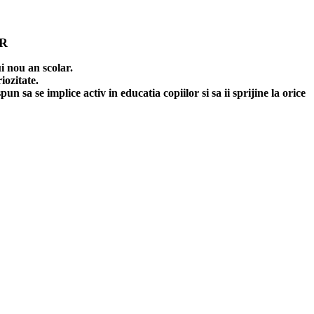
AR
ui nou an scolar.
iozitate.
pun sa se implice activ in educatia copiilor si sa ii sprijine la orice