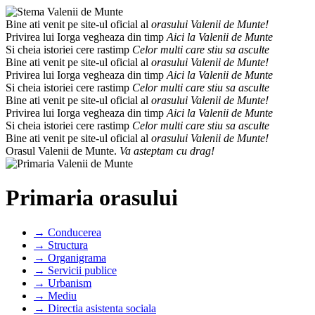
Bine ati venit pe site-ul oficial al
orasului Valenii de Munte!
Privirea lui Iorga vegheaza din timp
Aici la Valenii de Munte
Si cheia istoriei cere rastimp
Celor multi care stiu sa asculte
Bine ati venit pe site-ul oficial al
orasului Valenii de Munte!
Privirea lui Iorga vegheaza din timp
Aici la Valenii de Munte
Si cheia istoriei cere rastimp
Celor multi care stiu sa asculte
Bine ati venit pe site-ul oficial al
orasului Valenii de Munte!
Privirea lui Iorga vegheaza din timp
Aici la Valenii de Munte
Si cheia istoriei cere rastimp
Celor multi care stiu sa asculte
Bine ati venit pe site-ul oficial al
orasului Valenii de Munte!
Orasul Valenii de Munte.
Va asteptam cu drag!
Primaria orasului
→ Conducerea
→ Structura
→ Organigrama
→ Servicii publice
→ Urbanism
→ Mediu
→ Directia asistenta sociala