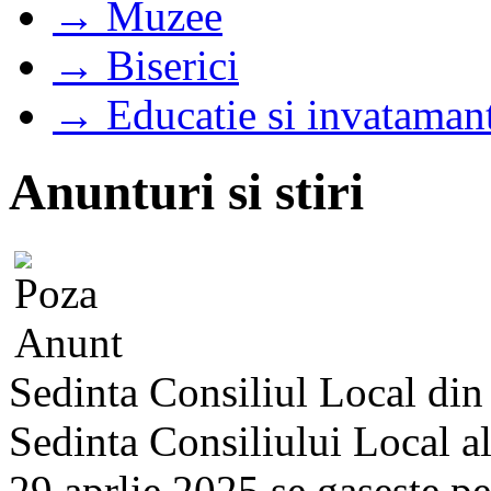
→ Muzee
→ Biserici
→ Educatie si invataman
Anunturi si stiri
Sedinta Consiliul Local di
Sedinta Consiliului Local a
29 aprlie 2025 se gaseste pe s