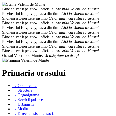
Bine ati venit pe site-ul oficial al
orasului Valenii de Munte!
Privirea lui Iorga vegheaza din timp
Aici la Valenii de Munte
Si cheia istoriei cere rastimp
Celor multi care stiu sa asculte
Bine ati venit pe site-ul oficial al
orasului Valenii de Munte!
Privirea lui Iorga vegheaza din timp
Aici la Valenii de Munte
Si cheia istoriei cere rastimp
Celor multi care stiu sa asculte
Bine ati venit pe site-ul oficial al
orasului Valenii de Munte!
Privirea lui Iorga vegheaza din timp
Aici la Valenii de Munte
Si cheia istoriei cere rastimp
Celor multi care stiu sa asculte
Bine ati venit pe site-ul oficial al
orasului Valenii de Munte!
Orasul Valenii de Munte.
Va asteptam cu drag!
Primaria orasului
→ Conducerea
→ Structura
→ Organigrama
→ Servicii publice
→ Urbanism
→ Mediu
→ Directia asistenta sociala