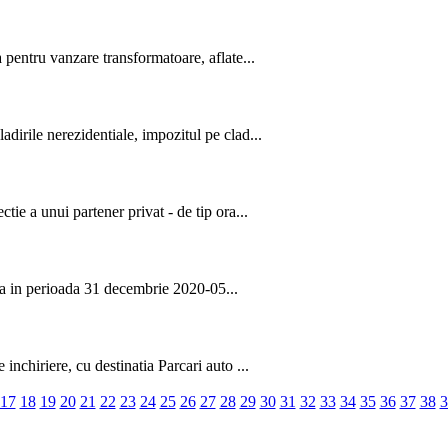
 pentru vanzare transformatoare, aflate...
dirile nerezidentiale, impozitul pe clad...
ie a unui partener privat - de tip ora...
 ca in perioada 31 decembrie 2020-05...
nchiriere, cu destinatia Parcari auto ...
17
18
19
20
21
22
23
24
25
26
27
28
29
30
31
32
33
34
35
36
37
38
3