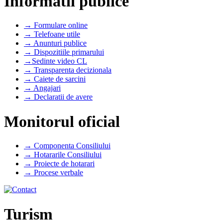
Informatii publice
→ Formulare online
→ Telefoane utile
→ Anunturi publice
→ Dispozitiile primarului
→Sedinte video CL
→ Transparenta decizionala
→ Caiete de sarcini
→ Angajari
→ Declaratii de avere
Monitorul oficial
→ Componenta Consiliului
→ Hotararile Consiliului
→ Proiecte de hotarari
→ Procese verbale
Turism