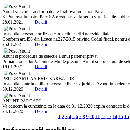
Anunt vanzare transformatoare Prahova Industrial Parc
S. Prahova Industril Parc SA organizeaza la sediu sau Licitatie publica
28.01.2021
Detalii
In atentia persoanelor fizice care detin cladiri nerezidentiale
Conform art.458 din Legea nr.227/2015 privind Codul fiscal, pentru cla
25.01.2021
Detalii
Anunt si procedura de selectie a unui partener privat
Primaria orasului Valenii de Munte prezinta Anunt si procedura de select
19.01.2021
Detalii
PROGRAM CASIERIE SARBATORI
In atentia contribuabililor persoane fizice si juridice Avand in vedere
30.12.2020
Detalii
ANUNT PARCARI
Va aducem la cunostinta ca la data de 31.12.2020 expira contractele de i
24.12.2020
Detalii
1
2
3
4
5
6
7
8
9
10
11
12
13
14
15
16