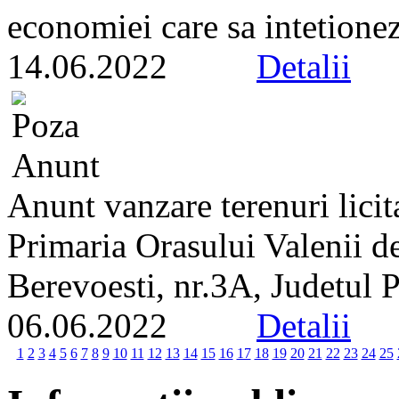
economiei care sa intetionez
14.06.2022
Detalii
Anunt vanzare terenuri licit
Primaria Orasului Valenii de
Berevoesti, nr.3A, Judetul 
06.06.2022
Detalii
1
2
3
4
5
6
7
8
9
10
11
12
13
14
15
16
17
18
19
20
21
22
23
24
25