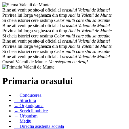
Bine ati venit pe site-ul oficial al
orasului Valenii de Munte!
Privirea lui Iorga vegheaza din timp
Aici la Valenii de Munte
Si cheia istoriei cere rastimp
Celor multi care stiu sa asculte
Bine ati venit pe site-ul oficial al
orasului Valenii de Munte!
Privirea lui Iorga vegheaza din timp
Aici la Valenii de Munte
Si cheia istoriei cere rastimp
Celor multi care stiu sa asculte
Bine ati venit pe site-ul oficial al
orasului Valenii de Munte!
Privirea lui Iorga vegheaza din timp
Aici la Valenii de Munte
Si cheia istoriei cere rastimp
Celor multi care stiu sa asculte
Bine ati venit pe site-ul oficial al
orasului Valenii de Munte!
Orasul Valenii de Munte.
Va asteptam cu drag!
Primaria orasului
→ Conducerea
→ Structura
→ Organigrama
→ Servicii publice
→ Urbanism
→ Mediu
→ Directia asistenta sociala