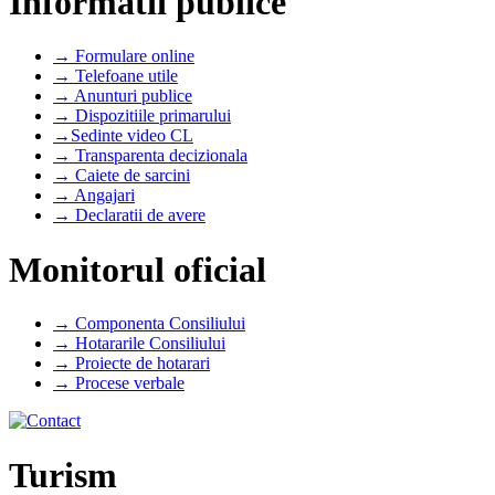
Informatii publice
→ Formulare online
→ Telefoane utile
→ Anunturi publice
→ Dispozitiile primarului
→Sedinte video CL
→ Transparenta decizionala
→ Caiete de sarcini
→ Angajari
→ Declaratii de avere
Monitorul oficial
→ Componenta Consiliului
→ Hotararile Consiliului
→ Proiecte de hotarari
→ Procese verbale
Turism