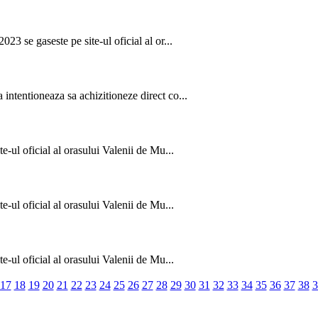
23 se gaseste pe site-ul oficial al or...
intentioneaza sa achizitioneze direct co...
e-ul oficial al orasului Valenii de Mu...
e-ul oficial al orasului Valenii de Mu...
e-ul oficial al orasului Valenii de Mu...
17
18
19
20
21
22
23
24
25
26
27
28
29
30
31
32
33
34
35
36
37
38
3