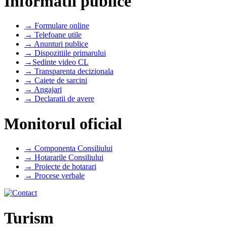
Informatii publice
→ Formulare online
→ Telefoane utile
→ Anunturi publice
→ Dispozitiile primarului
→Sedinte video CL
→ Transparenta decizionala
→ Caiete de sarcini
→ Angajari
→ Declaratii de avere
Monitorul oficial
→ Componenta Consiliului
→ Hotararile Consiliului
→ Proiecte de hotarari
→ Procese verbale
Turism