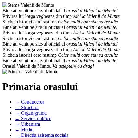
Bine ati venit pe site-ul oficial al
orasului Valenii de Munte!
Privirea lui Iorga vegheaza din timp
Aici la Valenii de Munte
Si cheia istoriei cere rastimp
Celor multi care stiu sa asculte
Bine ati venit pe site-ul oficial al
orasului Valenii de Munte!
Privirea lui Iorga vegheaza din timp
Aici la Valenii de Munte
Si cheia istoriei cere rastimp
Celor multi care stiu sa asculte
Bine ati venit pe site-ul oficial al
orasului Valenii de Munte!
Privirea lui Iorga vegheaza din timp
Aici la Valenii de Munte
Si cheia istoriei cere rastimp
Celor multi care stiu sa asculte
Bine ati venit pe site-ul oficial al
orasului Valenii de Munte!
Orasul Valenii de Munte.
Va asteptam cu drag!
Primaria orasului
→ Conducerea
→ Structura
→ Organigrama
→ Servicii publice
→ Urbanism
→ Mediu
→ Directia asistenta sociala