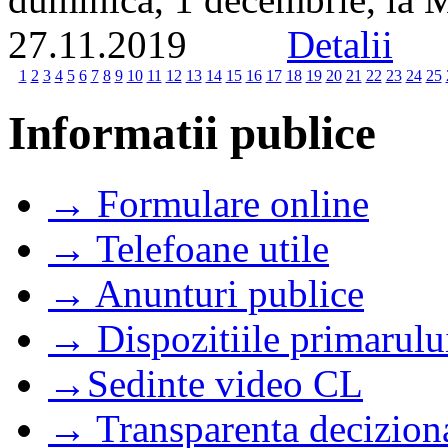
27.11.2019
Detalii
1
2
3
4
5
6
7
8
9
10
11
12
13
14
15
16
17
18
19
20
21
22
23
24
25
Informatii publice
→ Formulare online
→ Telefoane utile
→ Anunturi publice
→ Dispozitiile primarulu
→Sedinte video CL
→ Transparenta decizion