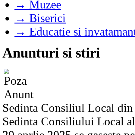
→ Muzee
→ Biserici
→ Educatie si invataman
Anunturi si stiri
Sedinta Consiliul Local di
Sedinta Consiliului Local a
29 aprlie 2025 se gaseste pe s