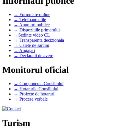
Informatii publice
→ Formulare online
→ Telefoane utile
→ Anunturi publice
→ Dispozitiile primarului
→Sedinte video CL
→ Transparenta decizionala
→ Caiete de sarcini
→ Angajari
→ Declaratii de avere
Monitorul oficial
→ Componenta Consiliului
→ Hotararile Consiliului
→ Proiecte de hotarari
→ Procese verbale
Turism