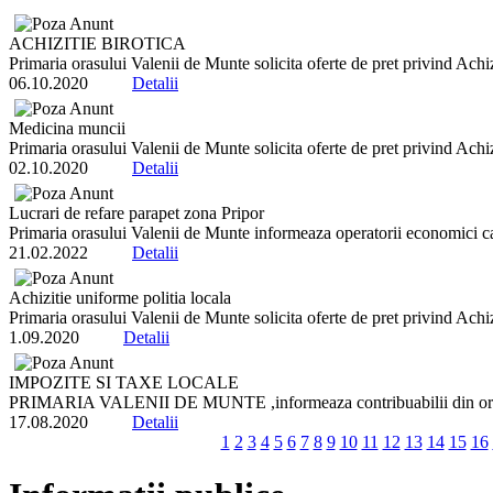
ACHIZITIE BIROTICA
Primaria orasului Valenii de Munte solicita oferte de pret privind Achiz
06.10.2020
Detalii
Medicina muncii
Primaria orasului Valenii de Munte solicita oferte de pret privind Achiz
02.10.2020
Detalii
Lucrari de refare parapet zona Pripor
Primaria orasului Valenii de Munte informeaza operatorii economici ca 
21.02.2022
Detalii
Achizitie uniforme politia locala
Primaria orasului Valenii de Munte solicita oferte de pret privind Achiz
1.09.2020
Detalii
IMPOZITE SI TAXE LOCALE
PRIMARIA VALENII DE MUNTE ,informeaza contribuabilii din orasul 
17.08.2020
Detalii
1
2
3
4
5
6
7
8
9
10
11
12
13
14
15
16