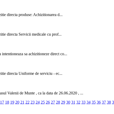
itie directa produse: Achizitionarea d...
itie directa Servicii medicale cu prof...
intentioneaza sa achizitioneze direct co...
itie directa Uniforme de serviciu - ec...
Valenii de Munte , ca la data de 26.06.2020 , ...
17
18
19
20
21
22
23
24
25
26
27
28
29
30
31
32
33
34
35
36
37
38
3