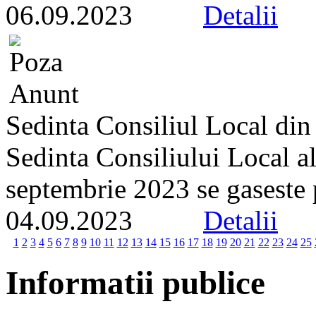
06.09.2023
Detalii
Sedinta Consiliul Local din
Sedinta Consiliului Local a
septembrie 2023 se gaseste pe
04.09.2023
Detalii
1
2
3
4
5
6
7
8
9
10
11
12
13
14
15
16
17
18
19
20
21
22
23
24
25
Informatii publice