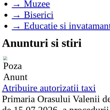
→ Muzee
→ Biserici
→ Educatie si invataman
Anunturi si stiri
Atribuire autorizatii taxi
Primaria Orasului Valenii d
de 15.07.2026, a procedurii d