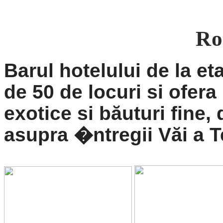
Ro
Barul
hotelului de la et
de 50 de locuri si ofera
exotice si băuturi fine, 
asupra �ntregii Văi a T