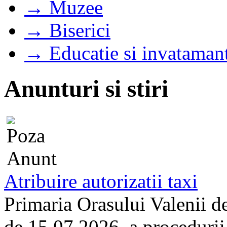
→ Muzee
→ Biserici
→ Educatie si invataman
Anunturi si stiri
Atribuire autorizatii taxi
Primaria Orasului Valenii d
de 15.07.2026, a procedurii d