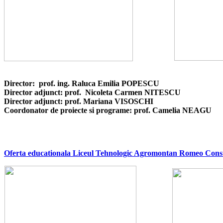
Director:
p
rof. ing.
Raluca Emilia POPESCU
Director adjunct:
p
rof.
Nicoleta Carmen NITESCU
Director adjunct:
p
rof.
Mariana
VISOSCHI
Coordonator de proiect
e si
programe:
p
rof.
Camelia NEAGU
Oferta educationala Liceul Tehnologic Agromontan Romeo Const