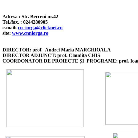
Adresa : Str. Berceni nr.42
Tel./fax. : 0244280905
e-mail:
cn_iorga@clicknet.ro
site:
www.cnniorga.ro
DIRECTOR: prof.
Andrei Maria MARGHIOALA
DIRECTOR ADJUNCT: prof. Claudita CHIS
COORDONATOR DE PROIECTE ŞI PROGRAME: prof. Ioan 