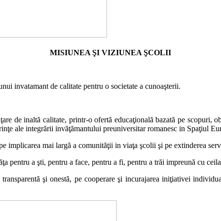
MISIUNEA ŞI VIZIUNEA ŞCOLII
 unui
i
nv
ata
m
a
nt de calitate pentru o societate a cunoaşterii.
ţare de
i
naltă calitate, printr-o ofertă educaţională bazată pe scopuri, ob
inţe ale integrării
i
nvăţăm
a
ntului preuniversitar rom
a
nesc
i
n Spaţiul Eu
 pe implicarea mai largă a comunităţii
i
n viaţa şcolii şi pe extinderea ser
ţa pentru a şti, pentru a face, pentru a fi, pentru a trăi
i
mpreună cu ceilal
e transparentă şi onestă, pe cooperare şi
i
ncurajarea iniţiativei individu