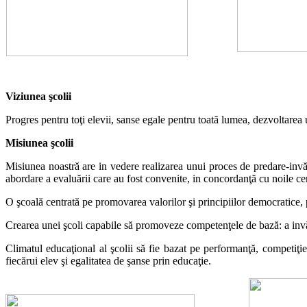
Viziunea şcolii
Progres pentru toţi elevii,
s
anse egale pentru toată lumea, dezvoltarea
Misiunea şcolii
Misiunea noastră are
i
n vedere realizarea unui proces de predare-
i
nvă
abordare a evaluării care au fost convenite,
i
n concordanţă cu noile cer
O şcoală centrată pe promovarea valorilor şi principiilor democratice,
Crearea unei şcoli capabile să promoveze competenţele de bază: a
i
nvă
Climatul educaţional al şcolii să fie bazat pe performanţă, competiţi
fiecărui elev şi egalitatea de şanse prin educaţie.