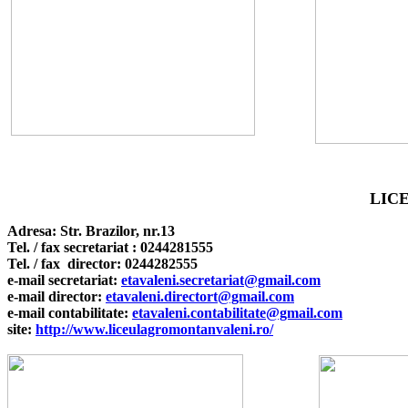
LIC
Adresa:
Str. Brazilor, nr.13
Tel
.
/ fax secretariat : 0244281555
Tel
.
/ fax director: 0244282555
e
-mail secretariat:
etavaleni.secretariat@gmail.com
e
-mail director:
etavaleni.directort@gmail.com
e
-mail
contabilitate
:
etavaleni.contabilitate@gmail.com
s
ite:
http://www.liceulagromontanvaleni.ro/