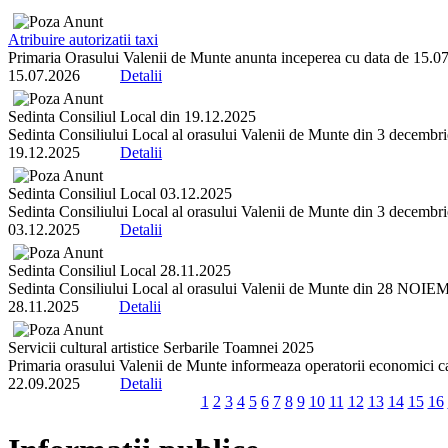
Atribuire autorizatii taxi
Primaria Orasului Valenii de Munte anunta inceperea cu data de 15.07.2
15.07.2026
Detalii
Sedinta Consiliul Local din 19.12.2025
Sedinta Consiliului Local al orasului Valenii de Munte din 3 decembrie 
19.12.2025
Detalii
Sedinta Consiliul Local 03.12.2025
Sedinta Consiliului Local al orasului Valenii de Munte din 3 decembrie 
03.12.2025
Detalii
Sedinta Consiliul Local 28.11.2025
Sedinta Consiliului Local al orasului Valenii de Munte din 28 NOIEMBR
28.11.2025
Detalii
Servicii cultural artistice Serbarile Toamnei 2025
Primaria orasului Valenii de Munte informeaza operatorii economici ca 
22.09.2025
Detalii
1
2
3
4
5
6
7
8
9
10
11
12
13
14
15
16