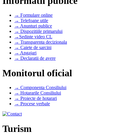
Informatii publice
→ Formulare online
→ Telefoane utile
→ Anunturi publice
→ Dispozitiile primarului
→Sedinte video CL
→ Transparenta decizionala
→ Caiete de sarcini
→ Angajari
→ Declaratii de avere
Monitorul oficial
→ Componenta Consiliului
→ Hotararile Consiliului
→ Proiecte de hotarari
→ Procese verbale
Turism