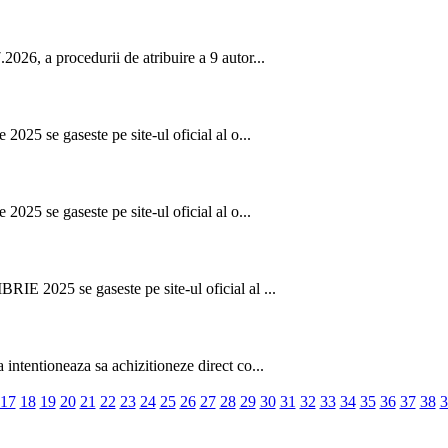
026, a procedurii de atribuire a 9 autor...
2025 se gaseste pe site-ul oficial al o...
2025 se gaseste pe site-ul oficial al o...
IE 2025 se gaseste pe site-ul oficial al ...
intentioneaza sa achizitioneze direct co...
17
18
19
20
21
22
23
24
25
26
27
28
29
30
31
32
33
34
35
36
37
38
3