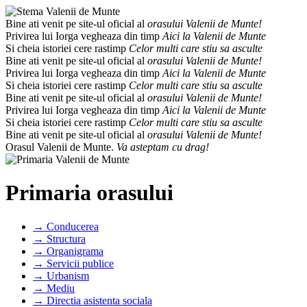
Bine ati venit pe site-ul oficial al
orasului Valenii de Munte!
Privirea lui Iorga vegheaza din timp
Aici la Valenii de Munte
Si cheia istoriei cere rastimp
Celor multi care stiu sa asculte
Bine ati venit pe site-ul oficial al
orasului Valenii de Munte!
Privirea lui Iorga vegheaza din timp
Aici la Valenii de Munte
Si cheia istoriei cere rastimp
Celor multi care stiu sa asculte
Bine ati venit pe site-ul oficial al
orasului Valenii de Munte!
Privirea lui Iorga vegheaza din timp
Aici la Valenii de Munte
Si cheia istoriei cere rastimp
Celor multi care stiu sa asculte
Bine ati venit pe site-ul oficial al
orasului Valenii de Munte!
Orasul Valenii de Munte.
Va asteptam cu drag!
Primaria orasului
→ Conducerea
→ Structura
→ Organigrama
→ Servicii publice
→ Urbanism
→ Mediu
→ Directia asistenta sociala