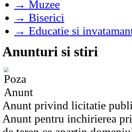
→ Muzee
→ Biserici
→ Educatie si invataman
Anunturi si stiri
Anunt privind licitatie publ
Anunt pentru inchirierea prin
de teren ce apartin domeniulu