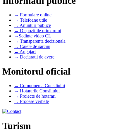
Informatii publice
→ Formulare online
→ Telefoane utile
→ Anunturi publice
→ Dispozitiile primarului
→Sedinte video CL
→ Transparenta decizionala
→ Caiete de sarcini
→ Angajari
→ Declaratii de avere
Monitorul oficial
→ Componenta Consiliului
→ Hotararile Consiliului
→ Proiecte de hotarari
→ Procese verbale
Turism