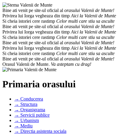
Bine ati venit pe site-ul oficial al
orasului Valenii de Munte!
Privirea lui Iorga vegheaza din timp
Aici la Valenii de Munte
Si cheia istoriei cere rastimp
Celor multi care stiu sa asculte
Bine ati venit pe site-ul oficial al
orasului Valenii de Munte!
Privirea lui Iorga vegheaza din timp
Aici la Valenii de Munte
Si cheia istoriei cere rastimp
Celor multi care stiu sa asculte
Bine ati venit pe site-ul oficial al
orasului Valenii de Munte!
Privirea lui Iorga vegheaza din timp
Aici la Valenii de Munte
Si cheia istoriei cere rastimp
Celor multi care stiu sa asculte
Bine ati venit pe site-ul oficial al
orasului Valenii de Munte!
Orasul Valenii de Munte.
Va asteptam cu drag!
Primaria orasului
→ Conducerea
→ Structura
→ Organigrama
→ Servicii publice
→ Urbanism
→ Mediu
→ Directia asistenta sociala