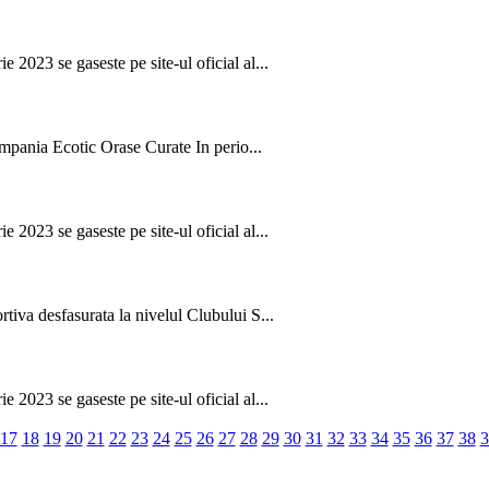
 2023 se gaseste pe site-ul oficial al...
mpania Ecotic Orase Curate In perio...
 2023 se gaseste pe site-ul oficial al...
rtiva desfasurata la nivelul Clubului S...
 2023 se gaseste pe site-ul oficial al...
17
18
19
20
21
22
23
24
25
26
27
28
29
30
31
32
33
34
35
36
37
38
3