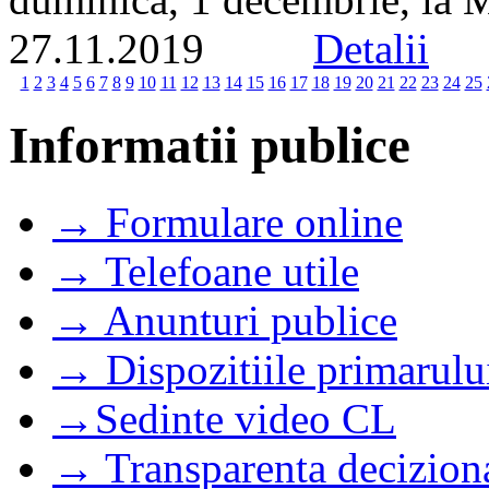
27.11.2019
Detalii
1
2
3
4
5
6
7
8
9
10
11
12
13
14
15
16
17
18
19
20
21
22
23
24
25
Informatii publice
→ Formulare online
→ Telefoane utile
→ Anunturi publice
→ Dispozitiile primarulu
→Sedinte video CL
→ Transparenta decizion