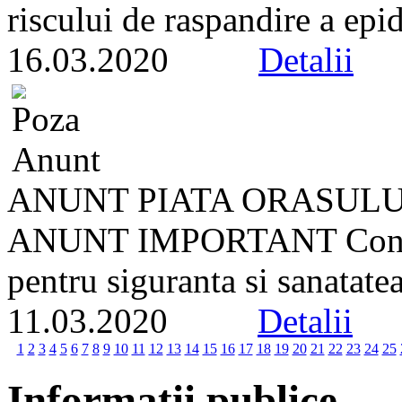
riscului de raspandire a ep
16.03.2020
Detalii
ANUNT PIATA ORASULU
ANUNT IMPORTANT Conform
pentru siguranta si sanatate
11.03.2020
Detalii
1
2
3
4
5
6
7
8
9
10
11
12
13
14
15
16
17
18
19
20
21
22
23
24
25
Informatii publice