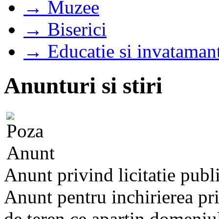
→ Muzee
→ Biserici
→ Educatie si invataman
Anunturi si stiri
Anunt privind licitatie publ
Anunt pentru inchirierea prin
de teren ce apartin domeniulu