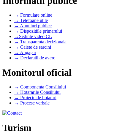
Informatii publice
→ Formulare online
→ Telefoane utile
→ Anunturi publice
→ Dispozitiile primarului
→Sedinte video CL
→ Transparenta decizionala
→ Caiete de sarcini
→ Angajari
→ Declaratii de avere
Monitorul oficial
→ Componenta Consiliului
→ Hotararile Consiliului
→ Proiecte de hotarari
→ Procese verbale
Turism