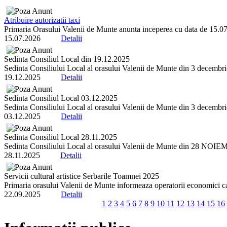
Atribuire autorizatii taxi
Primaria Orasului Valenii de Munte anunta inceperea cu data de 15.07.2
15.07.2026
Detalii
Sedinta Consiliul Local din 19.12.2025
Sedinta Consiliului Local al orasului Valenii de Munte din 3 decembrie 
19.12.2025
Detalii
Sedinta Consiliul Local 03.12.2025
Sedinta Consiliului Local al orasului Valenii de Munte din 3 decembrie 
03.12.2025
Detalii
Sedinta Consiliul Local 28.11.2025
Sedinta Consiliului Local al orasului Valenii de Munte din 28 NOIEMBR
28.11.2025
Detalii
Servicii cultural artistice Serbarile Toamnei 2025
Primaria orasului Valenii de Munte informeaza operatorii economici ca 
22.09.2025
Detalii
1
2
3
4
5
6
7
8
9
10
11
12
13
14
15
16