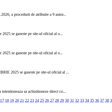
026, a procedurii de atribuire a 9 autor...
2025 se gaseste pe site-ul oficial al o...
2025 se gaseste pe site-ul oficial al o...
IE 2025 se gaseste pe site-ul oficial al ...
intentioneaza sa achizitioneze direct co...
17
18
19
20
21
22
23
24
25
26
27
28
29
30
31
32
33
34
35
36
37
38
3