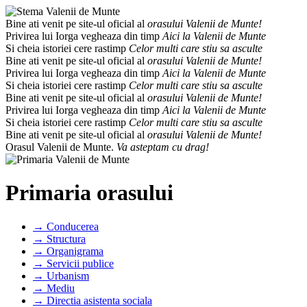
Bine ati venit pe site-ul oficial al
orasului Valenii de Munte!
Privirea lui Iorga vegheaza din timp
Aici la Valenii de Munte
Si cheia istoriei cere rastimp
Celor multi care stiu sa asculte
Bine ati venit pe site-ul oficial al
orasului Valenii de Munte!
Privirea lui Iorga vegheaza din timp
Aici la Valenii de Munte
Si cheia istoriei cere rastimp
Celor multi care stiu sa asculte
Bine ati venit pe site-ul oficial al
orasului Valenii de Munte!
Privirea lui Iorga vegheaza din timp
Aici la Valenii de Munte
Si cheia istoriei cere rastimp
Celor multi care stiu sa asculte
Bine ati venit pe site-ul oficial al
orasului Valenii de Munte!
Orasul Valenii de Munte.
Va asteptam cu drag!
Primaria orasului
→ Conducerea
→ Structura
→ Organigrama
→ Servicii publice
→ Urbanism
→ Mediu
→ Directia asistenta sociala