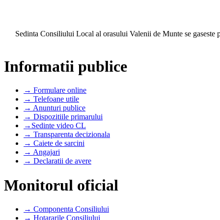
Sedinta Consiliului Local al orasului Valenii de Munte se gaseste 
Informatii publice
→ Formulare online
→ Telefoane utile
→ Anunturi publice
→ Dispozitiile primarului
→Sedinte video CL
→ Transparenta decizionala
→ Caiete de sarcini
→ Angajari
→ Declaratii de avere
Monitorul oficial
→ Componenta Consiliului
→ Hotararile Consiliului