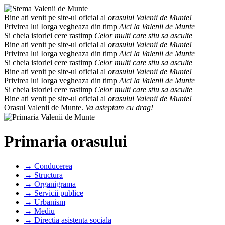
Bine ati venit pe site-ul oficial al
orasului Valenii de Munte!
Privirea lui Iorga vegheaza din timp
Aici la Valenii de Munte
Si cheia istoriei cere rastimp
Celor multi care stiu sa asculte
Bine ati venit pe site-ul oficial al
orasului Valenii de Munte!
Privirea lui Iorga vegheaza din timp
Aici la Valenii de Munte
Si cheia istoriei cere rastimp
Celor multi care stiu sa asculte
Bine ati venit pe site-ul oficial al
orasului Valenii de Munte!
Privirea lui Iorga vegheaza din timp
Aici la Valenii de Munte
Si cheia istoriei cere rastimp
Celor multi care stiu sa asculte
Bine ati venit pe site-ul oficial al
orasului Valenii de Munte!
Orasul Valenii de Munte.
Va asteptam cu drag!
Primaria orasului
→ Conducerea
→ Structura
→ Organigrama
→ Servicii publice
→ Urbanism
→ Mediu
→ Directia asistenta sociala