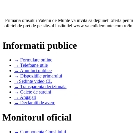
Primaria orasului Valenii de Munte va invita sa depuneti oferta pentru 
ofertei de pret de pe site-ul institutiei www.valeniidemunte.com.ro/inf
Informatii publice
→ Formulare online
→ Telefoane utile
→ Anunturi publice
→ Dispozitiile primarului
→Sedinte video CL
→ Transparenta decizionala
→ Caiete de sarcini
→ Angajari
→ Declaratii de avere
Monitorul oficial
→ Componenta Consiliului