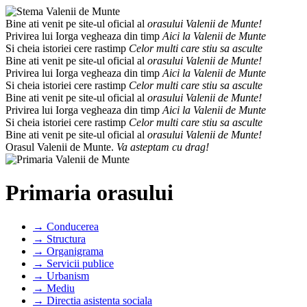
Bine ati venit pe site-ul oficial al
orasului Valenii de Munte!
Privirea lui Iorga vegheaza din timp
Aici la Valenii de Munte
Si cheia istoriei cere rastimp
Celor multi care stiu sa asculte
Bine ati venit pe site-ul oficial al
orasului Valenii de Munte!
Privirea lui Iorga vegheaza din timp
Aici la Valenii de Munte
Si cheia istoriei cere rastimp
Celor multi care stiu sa asculte
Bine ati venit pe site-ul oficial al
orasului Valenii de Munte!
Privirea lui Iorga vegheaza din timp
Aici la Valenii de Munte
Si cheia istoriei cere rastimp
Celor multi care stiu sa asculte
Bine ati venit pe site-ul oficial al
orasului Valenii de Munte!
Orasul Valenii de Munte.
Va asteptam cu drag!
Primaria orasului
→ Conducerea
→ Structura
→ Organigrama
→ Servicii publice
→ Urbanism
→ Mediu
→ Directia asistenta sociala