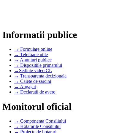
Informatii publice
→ Formulare online
→ Telefoane utile
→ Anunturi publice
→ Dispozitiile primarului
→Sedinte video CL
→ Transparenta decizionala
→ Caiete de sarcini
→ Angajari
→ Declaratii de avere
Monitorul oficial
→ Componenta Consiliului
→ Hotararile Consiliului
→ Proiecte de hotarari