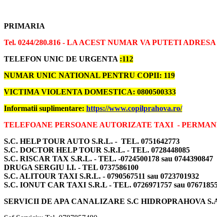
PRIMARIA
Tel. 0244/280.816 - LA ACEST NUMAR VA PUTETI ADRES
TELEFON UNIC DE URGENTA
:112
NUMAR UNIC NATIONAL PENTRU COPII: 119
VICTIMA VIOLENTA DOMESTICA: 0800500333
Informatii suplimentare:
https://www.copilprahova.ro/
TELEFOANE PERSOANE AUTORIZATE TAXI - PERMA
S.C. HELP TOUR AUTO S.R.L. - TEL. 0751642773
S.C. DOCTOR HELP TOUR S.R.L. - TEL. 0728448085
S.C. RISCAR TAX S.R.L. - TEL. -0724500178 sau 0744390847
DRUGA SERGIU I.I. - TEL 0737586100
S.C. ALITOUR TAXI S.R.L. - 0790567511 sau 0723701932
S.C. IONUT CAR TAXI S.R.L - TEL. 0726971757 sau 0767185
SERVICII DE APA CANALIZARE S.C HIDROPRAHOVA S.A