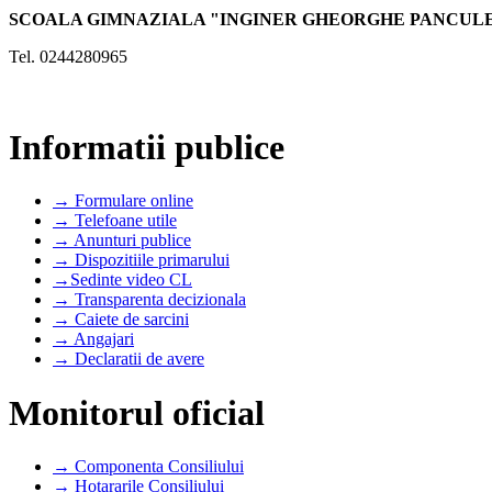
SCOALA GIMNAZIALA "INGINER GHEORGHE PANCUL
Tel. 0244280965
Informatii publice
→ Formulare online
→ Telefoane utile
→ Anunturi publice
→ Dispozitiile primarului
→Sedinte video CL
→ Transparenta decizionala
→ Caiete de sarcini
→ Angajari
→ Declaratii de avere
Monitorul oficial
→ Componenta Consiliului
→ Hotararile Consiliului