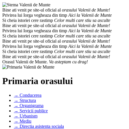
Bine ati venit pe site-ul oficial al
orasului Valenii de Munte!
Privirea lui Iorga vegheaza din timp
Aici la Valenii de Munte
Si cheia istoriei cere rastimp
Celor multi care stiu sa asculte
Bine ati venit pe site-ul oficial al
orasului Valenii de Munte!
Privirea lui Iorga vegheaza din timp
Aici la Valenii de Munte
Si cheia istoriei cere rastimp
Celor multi care stiu sa asculte
Bine ati venit pe site-ul oficial al
orasului Valenii de Munte!
Privirea lui Iorga vegheaza din timp
Aici la Valenii de Munte
Si cheia istoriei cere rastimp
Celor multi care stiu sa asculte
Bine ati venit pe site-ul oficial al
orasului Valenii de Munte!
Orasul Valenii de Munte.
Va asteptam cu drag!
Primaria orasului
→ Conducerea
→ Structura
→ Organigrama
→ Servicii publice
→ Urbanism
→ Mediu
→ Directia asistenta sociala