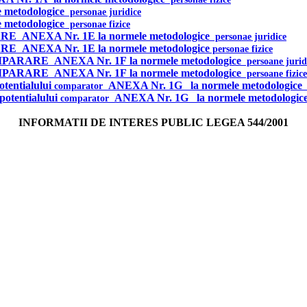
 metodologice
personae juridice
 metodologice
personae
fizice
ARE
ANEXA Nr. 1E
la normele metodologice
personae juridice
ARE
ANEXA Nr. 1E
la normele metodologice
personae
fizice
MPARARE
ANEXA Nr. 1F
la normele metodologice
persoane jurid
MPARARE
ANEXA Nr. 1F
la normele metodologice
persoane fizice
otentialului
ANEXA Nr. 1G
la normele metodologice
comparator
p
potentialului
ANEXA Nr. 1G
la normele metodologic
comparator
INFORMATII DE INTERES PUBLIC LEGEA 544/2001