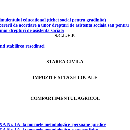
mulentului educational (tichet social pentru gradinita)
cererii de acordare a unor drepturi de asistenta sociala sau pentr
nor drepturi de asistenta sociala
S.C.L.E.P.
nd stabilirea resedintei
STAREA CIVILA
IMPOZITE SI TAXE LOCALE
COMPARTIMENTUL AGRICOL
A Nr. 1A
la normele metodologice persoane juridice
A Nr. 1A
la normele metodologice
personae fizice