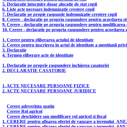
5. Declaratie intocmire dosar alocatie de stat copii
6. Liste acte necesare indemnizatie crestere copil
7. Declaratie pe propie raspunde indemnizatie crestere copil
8. Cerere - declaratie pe propria raspundere pentru acordarea sti
9. Cerere - declaratie pe propria raspundere pentru modificarea 
10. Cerere - declaratie pe propria raspundere pentru acordarea u
1. Cerere pentru eliberarea actului de identitate
2. Cerere pentru inscrierea in actul de identitate a mentiunii privi
3. Declaratie
4. Termen eliberare acte de identitate
1. Declaratie pe proprie raspundere inchierea casatoriei
2. DECLARATIE CASATORIE
1. ACTE NECESARE PERSOANE FIZICE
2. ACTE NECESARE PERSOANE JURIDICE
Cerere adeverinta spatiu
Cerere Rol agricol
Cerere deschidere sau modificare rol agricol si fiscal
1.
CERERE
pentru afisarea ofertei de vanzare a terenului
ANEX
2.
CERERE
pentru afisarea ofertei de vanzare a terenului
ANEX