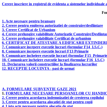
Cerere inscriere in registrul de evidenta a sistemelor individuale
For
1. Acte necesare pentru bransare
2. Cerere pentru emiterea autorizatiei de construire/desfiintare
3. Cerere Certificat de Urbanism
4. Cerere prelungire valabilitate Autorizatie Construire/Desfiinta
5. Cerere prelungire valabilitate Certificat de urbanism
6. CERTIFICAT DE ATESTARE A EDIFICARII EXTINDERII 
7. Comunicare incepere executie lucrari (formular F14 I.S.C.)
8. Comunicare incepere executie lucrari F13 Primarie
9. Comunicare incheiere executie lucrari (formular F15 Primarie
10. Comunicare incheiere executie lucrari (formular F16 I.S.C)
11. Declararea valorii constructiilor la finalizarea lucrarilor
12. RECEPTIE LOCUINTA - pasi de urmat
A. FORMULARE SUBVENTIE GAZE 2021
1.
FORMULARE NECESARE PERSOANELOR CU HANDI
2. Cerere pentru acordarea indemnizatiei de cresterea copilului
3. Cerere pentru acordarea alocatiei de stat pentru copii
4. Lista acte necesare pentru alocatia de stat