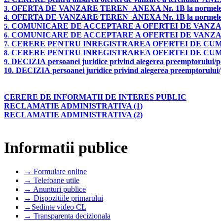
OFERTA DE VANZARE TEREN
ANEXA Nr. 1B la normele
3.
OFERTA DE VANZARE TEREN
ANEXA Nr. 1B la normele
4.
COMUNICARE DE ACCEPTARE A OFERTEI DE VANZ
5.
COMUNICARE DE ACCEPTARE A OFERTEI DE VANZ
6.
CERERE PENTRU INREGISTRAREA OFERTEI DE CU
7.
CERERE PENTRU INREGISTRAREA OFERTEI DE CU
8.
DECIZIA
persoanei juridice privind alegerea preemptorului/p
9.
10.
DECIZIA
persoanei juridice privind alegerea preemptorului/
CERERE DE INFORMATII DE INTERES PUBLIC
RECLAMATIE ADMINISTRATIVA (1)
RECLAMATIE ADMINISTRATIVA (2)
Informatii publice
→ Formulare online
→ Telefoane utile
→ Anunturi publice
→ Dispozitiile primarului
→Sedinte video CL
→ Transparenta decizionala