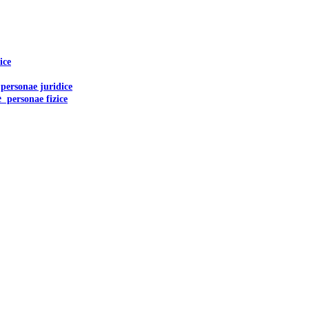
ice
ersonae juridice
e
personae
fizice