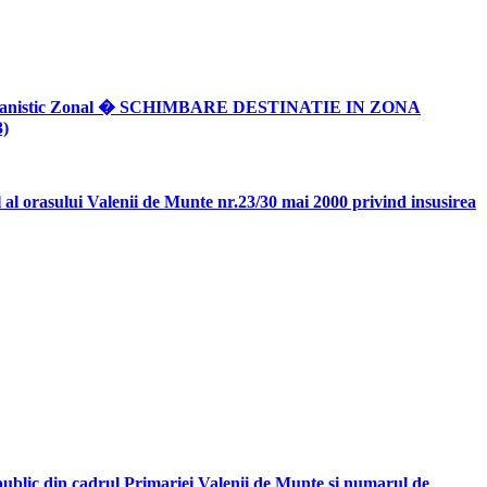
n Urbanistic Zonal � SCHIMBARE DESTINATIE IN ZONA
3)
 al orasului Valenii de Munte nr.23/30 mai 2000 privind insusirea
t public din cadrul Primariei Valenii de Munte si numarul de