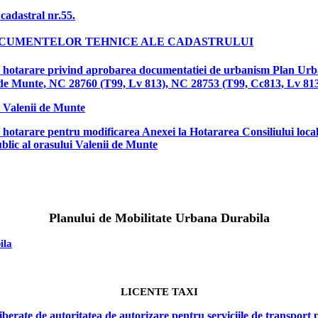
cadastral nr.55.
DOCUMENTELOR TEHNICE ALE CADASTRULUI
de hotarare
privind aprobarea documentatiei de urbanism Pla
e Munte, NC 28760 (T99, Lv 813), NC 28753 (T99, Cc813, Lv 81
Valenii de Munte
 hotarare
pentru modificarea Anexei la Hotararea Consiliului local
blic al orasului Valenii de Munte
Planului de Mobilitate Urbana Durabila
ila
LICENTE TAXI
liberate de autoritatea de autorizare pentru serviciile de transpor