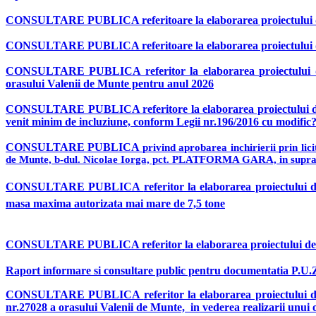
CONSULTARE PUBLICA
referitoare la elaborarea proiectului
CONSULTARE PUBLICA
referitoare la elaborarea proiectului
CONSULTARE PUBLICA
referitor la elaborarea proiectului
orasului Valenii de Munte pentru anul 2026
CONSULTARE PUBLICA
referitore la elaborarea proiectului
venit minim de incluziune, conform Legii nr.196/2016 cu modific
CONSULTARE PUBLICA
privind aprobarea inchirierii prin lic
de Munte, b-dul.
Nicolae Iorga, pct. PLATFORMA GAR
A,
in supr
CONSULTARE PUBLICA
referitor la elaborarea proiectului 
masa maxima autorizata mai mare de 7,5 tone
CONSULTARE PUBLICA
referitor la elaborarea proiectului de
Raport informare si consultare public pentru documentatia P.U.Z. 
CONSULTARE PUBLICA
referitor la elaborarea proiectului 
nr.27028 a orasului Valenii de Munte,
in vederea realizarii unui o