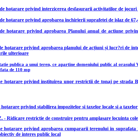
 de hotarare privind interzicerea desfasurarii activitatilor de jocu
 de hotarare privind aprobarea inchirierii suprafetei de islaz de 6
 de hotarare privind aprobarea Planului anual de actiune privind 
 de hotarare privind aprobarea planului de ac
ț
iuni
ș
i lucr
?
ri de int
?
rile ulterioare
itatie publica a unui teren, ce apartine domeniului public al orasului
afata de 110 mp
de hotarare privind instituirea unor restrictii de tonaj pe strada
 hotarare privind stabilirea impozitelor si taxelor locale si a taxelor
- Ridicare restrictie de construire pentru amplasare locuinta colec
de hotarare privind
aprobarea cumpararii terenului in suprafata 
biectiv de interes public local