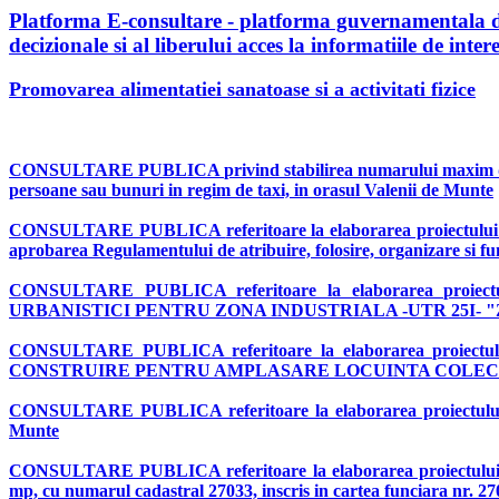
Platforma E-consultare - platforma guvernamentala des
decizionale si al liberului acces la informatiile de int
Promovarea alimentatiei sanatoase si a activitati fizice
CONSULTARE PUBLICA
privind stabilirea numarului maxim 
persoane sau bunuri in regim de taxi, in orasul Valenii de Munte
CONSULTARE PUBLICA
referitoare la elaborarea proiectulu
aprobarea Regulamentului de atribuire, folosire, organizare si fun
CONSULTARE PUBLICA
referitoare la elaborarea pro
URBANISTICI PENTRU ZONA INDUSTRIALA -UTR 25I- "ZONA
CONSULTARE PUBLICA
referitoare la elaborarea proi
CONSTRUIRE PENTRU AMPLASARE LOCUINTA COLECTIVA ", str.
CONSULTARE PUBLICA
referitoare la elaborarea proiectu
Munte
CONSULTARE PUBLICA
referitoare la elaborarea proiectulu
mp, cu numarul cadastral 27033, inscris in cartea funciara nr. 270