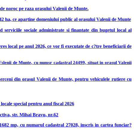
ri de noroc pe raza orasului Valenii de Munte.
7,42 ha, ce apartine domeniului public al orasului Valenii de Munte
serviciile sociale administrate si finantate din bugetul local al
eres local pe anul 2026, ce vor fi executate de c
?
tre beneficiarii de
 Vslenii de Munte, cu numsr cadastral 24499, situat in orasul Valenii
 Berceni din orasul Valenii de Munte, pentru vehiculele rutiere cu
 locale special pentru anul fiscal 2026
tiva, str. Mihai Bravu, nr.62
1682 mp, cu numarul cadastral 27028, inscris in cartea funciar?