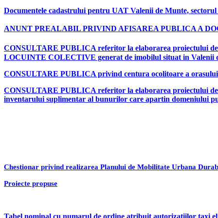
Documentele cadastrului pentru
UAT Valenii de Munte, sectorul 
ANUNT PREALABIL PRIVIND AFISAREA PUBLICA A 
CONSULTARE PUBLICA
referitor la elaborarea proiectului 
LOCUINTE COLECTIVE generat de imobilul situat in Valenii d
CONSULTARE PUBLICA privind centura ocolitoare a orasului 
CONSULTARE PUBLICA referitor la elaborarea proiectului de
inventarului suplimentar
al bunurilor care apartin domeniului pu
Chestionar privind realizarea Planului de Mobilitate Urbana Durab
Proiecte propuse
Tabel nominal cu numarul de ordine atribuit autorizatiilor taxi e