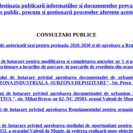
tinata publicarii informatiilor si documentelor prevaz
eres public, precum si gestionarii proceselor aferente ace
CONSULTARI PUBLICE
de autorizatii taxi pentru perioada 2026-2030 si de aprobare a Reg
i de hotarare pentru modificarea si completarea anexelor nr 1 si n
ctionare a locurilor de parcare, in parcarile de resedinta din orasu
iectului de hotarare privind aprobarea documentatiei de 
 INDUSTRIALA -SUBZONA DEPOZITARE", Str. Petru Rares, 
ectului de hotarare privind aprobarea documentatiei de ur
 Mihai Bravu, nr 62, NC 29503, orasul Valenii de Munte,
lui de hotarare privind aprobarea Regulamentului pentru organiza
i de hotarare privind aprobarea studiului de oportunitate pentru i
33, a orasului Valenii de Munte, in vederea realizarii unor obiectiv