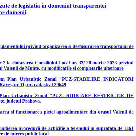
ute de legislatia in domeniul transparentei
stor domenii
ulamentului privind organizarea si desfasurarea transportului de
r 2 la Hotararea Consiliului Local nr. 33/ 28 martie 2023 privind
l Valenii de Munte, cu modificarile si completarile ulterioare
urbanism Plan Urbanistic Zonal "PUZ-STABILIRE INDICATORI
nr 11, nr. cadastral 29649
banism Plan Urbanistic Zonal "PUZ- RIDICARE RESTRICTIE DE
 judetul Prahova.
rea si functionarea pietei agroalimentare din orasul Valenii de
nitierea procedurii de achizitie a terenului in suprafata de 1361
e de interes public local