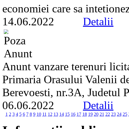
economiei care sa intetionez
14.06.2022
Detalii
Anunt vanzare terenuri licit
Primaria Orasului Valenii de
Berevoesti, nr.3A, Judetul 
06.06.2022
Detalii
1
2
3
4
5
6
7
8
9
10
11
12
13
14
15
16
17
18
19
20
21
22
23
24
25