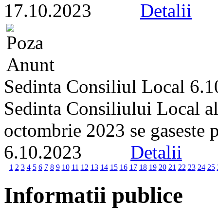
17.10.2023
Detalii
Sedinta Consiliul Local 6.
Sedinta Consiliului Local a
octombrie 2023 se gaseste pe 
6.10.2023
Detalii
1
2
3
4
5
6
7
8
9
10
11
12
13
14
15
16
17
18
19
20
21
22
23
24
25
Informatii publice