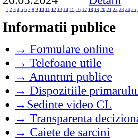
1
2
3
4
5
6
7
8
9
10
11
12
13
14
15
16
17
18
19
20
21
22
23
24
25
Informatii publice
→ Formulare online
→ Telefoane utile
→ Anunturi publice
→ Dispozitiile primarulu
→Sedinte video CL
→ Transparenta decizion
→ Caiete de sarcini