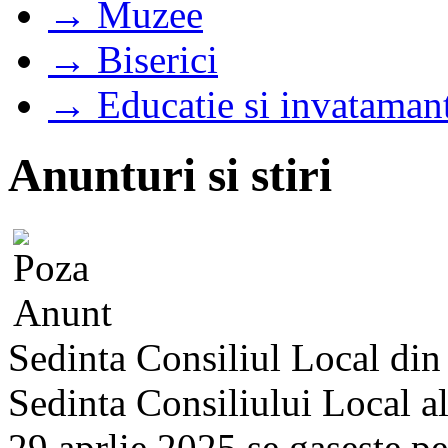
→ Muzee
→ Biserici
→ Educatie si invataman
Anunturi si stiri
Sedinta Consiliul Local di
Sedinta Consiliului Local a
29 aprlie 2025 se gaseste pe s