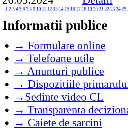
1
2
3
4
5
6
7
8
9
10
11
12
13
14
15
16
17
18
19
20
21
22
23
24
25
Informatii publice
→ Formulare online
→ Telefoane utile
→ Anunturi publice
→ Dispozitiile primarulu
→Sedinte video CL
→ Transparenta decizion
→ Caiete de sarcini