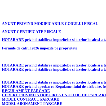
ANUNT PRIVIND MODIFICARILE CODULUI FISCAL
ANUNT CERTIFICATE FISCALE
HOTARARE privind stabilirea impozitelor si taxelor locale si a tax
Formule de calcul 2026 impozite pe proprietate
HOTARARE privind stabilirea impozitelor si taxelor locale si a tax
HOTARARE privind stabilirea impozitelor si taxelor locale si a tax
HOTARARE privind stabilirea impozitelor si taxelor locale si a tax
HOTARARE privind aprobarea Regulamentului de atribuire, folosir
REGULAMENT PARCARE
CERERE PRIVIND ATRIBUIREA UNUI LOC DE PARCAR
MODEL CONTRACT PARCARE
MODEL ABONAMENT PARCARE