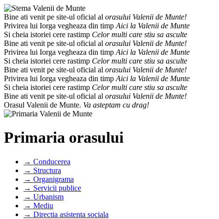
Bine ati venit pe site-ul oficial al
orasului Valenii de Munte!
Privirea lui Iorga vegheaza din timp
Aici la Valenii de Munte
Si cheia istoriei cere rastimp
Celor multi care stiu sa asculte
Bine ati venit pe site-ul oficial al
orasului Valenii de Munte!
Privirea lui Iorga vegheaza din timp
Aici la Valenii de Munte
Si cheia istoriei cere rastimp
Celor multi care stiu sa asculte
Bine ati venit pe site-ul oficial al
orasului Valenii de Munte!
Privirea lui Iorga vegheaza din timp
Aici la Valenii de Munte
Si cheia istoriei cere rastimp
Celor multi care stiu sa asculte
Bine ati venit pe site-ul oficial al
orasului Valenii de Munte!
Orasul Valenii de Munte.
Va asteptam cu drag!
Primaria orasului
→ Conducerea
→ Structura
→ Organigrama
→ Servicii publice
→ Urbanism
→ Mediu
→ Directia asistenta sociala