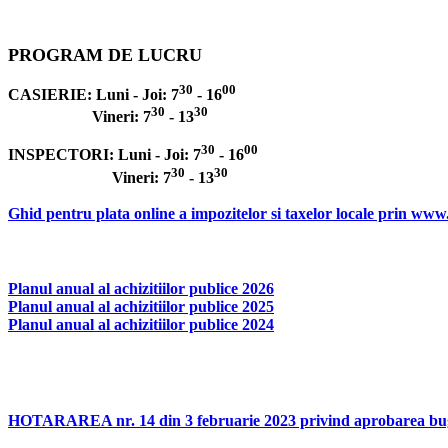
PROGRAM DE LUCRU
30
00
CASIERIE: Luni - Joi: 7
- 16
30
30
Vineri: 7
- 13
30
00
INSPECTORI: Luni - Joi: 7
- 16
30
30
Vineri: 7
- 13
Ghid pentru plata online a impozitelor si taxelor locale prin www
Planul anual al achizitiilor publice 2026
Planul anual al achizitiilor publice 2025
Planul anual al achizitiilor publice 2024
HOTARAREA nr. 14 din 3 februarie 2023 privind aprobarea bugetul