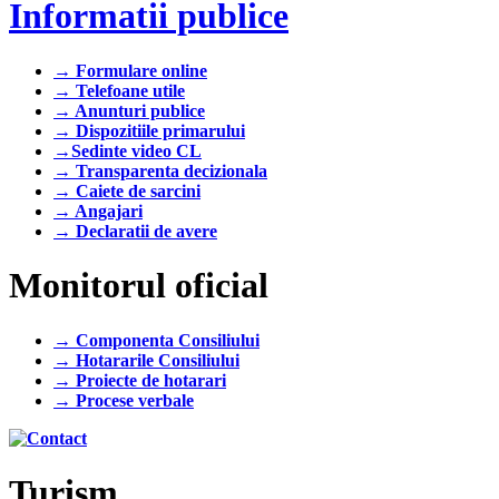
Informatii publice
→ Formulare online
→ Telefoane utile
→ Anunturi publice
→ Dispozitiile primarului
→Sedinte video CL
→ Transparenta decizionala
→ Caiete de sarcini
→ Angajari
→ Declaratii de avere
Monitorul oficial
→ Componenta Consiliului
→ Hotararile Consiliului
→ Proiecte de hotarari
→ Procese verbale
Turism