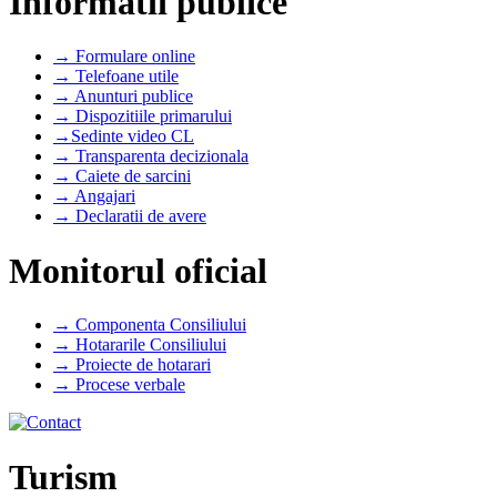
Informatii publice
→ Formulare online
→ Telefoane utile
→ Anunturi publice
→ Dispozitiile primarului
→Sedinte video CL
→ Transparenta decizionala
→ Caiete de sarcini
→ Angajari
→ Declaratii de avere
Monitorul oficial
→ Componenta Consiliului
→ Hotararile Consiliului
→ Proiecte de hotarari
→ Procese verbale
Turism