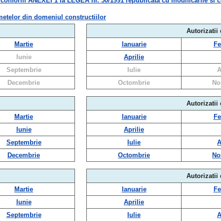
m ANEXEI 1 la LEGEA nr. 50/1991 republicata cu modificarile si compl
metelor din domeniul constructiilor
Autorizatii
Martie
Ianuarie
Fe
Iunie
Aprilie
Septembrie
Iulie
A
Decembrie
Octombrie
No
Autorizatii
Martie
Ianuarie
Fe
Iunie
Aprilie
Septembrie
Iulie
A
Decembrie
Octombrie
No
Autorizatii
Martie
Ianuarie
Fe
Iunie
Aprilie
Septembrie
Iulie
A