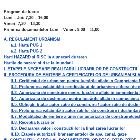
Program de lucru:
Luni – Joi: 7,30 – 16,00
Vineri: 7,30 – 13,30
Primirea documentelor Luni – Vineri: 9,00 – 11,00
A. REGULAMENT URBANISM
a.1. Harta PUG 1
a.2. Harta PUG 2
Harti HAZARD si RISC la alunecari de teren
Hartile de hazard si risc la inundatii
I. ETAPELE NECESARE REALIZARII LUCRARILOR DE CONSTRUCTII
II. PROCEDURA DE EMITERE A CERTIFICATELOR DE URBANISM SI 
II.1. Certificatul de urbanism pentru lucrările aflate in Competenta
II.2. Prelungirea valabilităłii certificatului de urbanism eliberat de
II.3. Autorizatia de construire pentru lucrările aflate in competent
II.4. Autorizatia de desfiintare pentru lucrările aflate in competent
II.5. Obligatii titular autorizatie de construire / autorizatie de desfii
II.6. Prelungirea valabilităłii autorizatiilor de construire / desfiint
II.7. Modalitatea de emitere a unei noi autorizatii de construire/desf
II.8. Receptia lucrarilor
II.9. Declararea valorii constructiilor la finalizarea lucrarilor
II.10. Etapele autorizarii bransamantelor de apa, canal, gaze