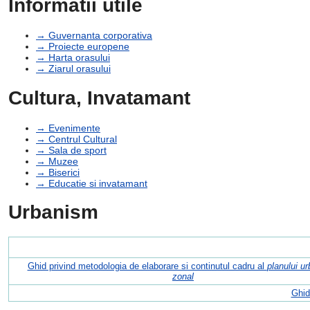
Informatii utile
→ Guvernanta corporativa
→ Proiecte europene
→ Harta orasului
→ Ziarul orasului
Cultura, Invatamant
→ Evenimente
→ Centrul Cultural
→ Sala de sport
→ Muzee
→ Biserici
→ Educatie si invatamant
Urbanism
Ghid privind metodologia de elaborare si continutul cadru al
planului ur
zonal
Ghid