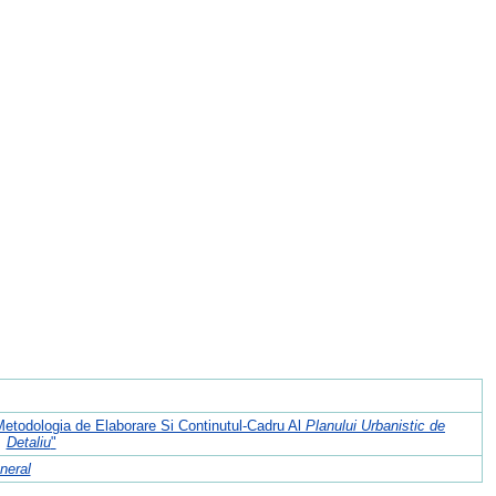
 Metodologia de Elaborare Si Continutul-Cadru Al
Planului Urbanistic de
Detaliu
"
neral