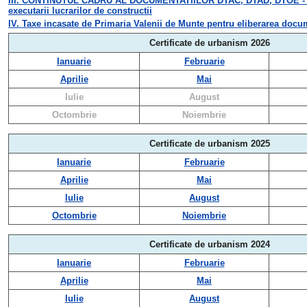
III. CONTINUTUL CADRU AL DOCUMENTATIILOR DTAC, DTAD, DTOE - confor
executarii lucrarilor de constructii
IV. Taxe incasate de Primaria Valenii de Munte pentru eliberarea docu
Certificate de urbanism 2026
Ianuarie
Februarie
Aprilie
Mai
Iulie
August
Octombrie
Noiembrie
Certificate de urbanism 2025
Ianuarie
Februarie
Aprilie
Mai
Iulie
August
Octombrie
Noiembrie
Certificate de urbanism 2024
Ianuarie
Februarie
Aprilie
Mai
Iulie
August