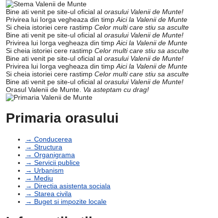
Bine ati venit pe site-ul oficial al
orasului Valenii de Munte!
Privirea lui Iorga vegheaza din timp
Aici la Valenii de Munte
Si cheia istoriei cere rastimp
Celor multi care stiu sa asculte
Bine ati venit pe site-ul oficial al
orasului Valenii de Munte!
Privirea lui Iorga vegheaza din timp
Aici la Valenii de Munte
Si cheia istoriei cere rastimp
Celor multi care stiu sa asculte
Bine ati venit pe site-ul oficial al
orasului Valenii de Munte!
Privirea lui Iorga vegheaza din timp
Aici la Valenii de Munte
Si cheia istoriei cere rastimp
Celor multi care stiu sa asculte
Bine ati venit pe site-ul oficial al
orasului Valenii de Munte!
Orasul Valenii de Munte.
Va asteptam cu drag!
Primaria orasului
→ Conducerea
→ Structura
→ Organigrama
→ Servicii publice
→ Urbanism
→ Mediu
→ Directia asistenta sociala
→ Starea civila
→ Buget si impozite locale