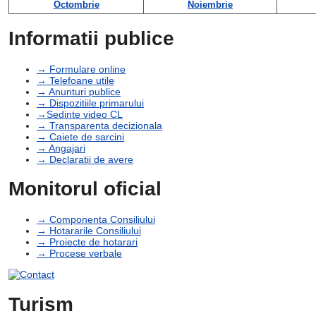
Octombrie
Noiembrie
Informatii publice
→ Formulare online
→ Telefoane utile
→ Anunturi publice
→ Dispozitiile primarului
→Sedinte video CL
→ Transparenta decizionala
→ Caiete de sarcini
→ Angajari
→ Declaratii de avere
Monitorul oficial
→ Componenta Consiliului
→ Hotararile Consiliului
→ Proiecte de hotarari
→ Procese verbale
Turism