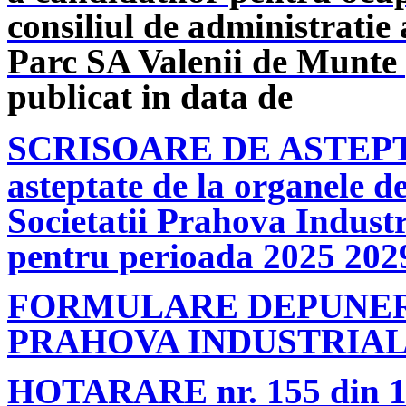
consiliul de administratie 
Parc SA Valenii de Munte
publicat in data de
SCRISOARE DE ASTEP
asteptate de la organele d
Societatii Prahova Indust
pentru perioada 2025 202
FORMULARE DEPUNERE
PRAHOVA INDUSTRIAL 
HOTARARE nr. 155 din 18