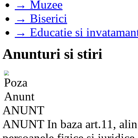
→ Muzee
→ Biserici
→ Educatie si invataman
Anunturi si stiri
ANUNT
ANUNT In baza art.11, alin
persoanele fizice si juridice 