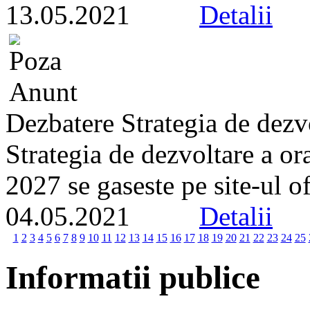
13.05.2021
Detalii
Dezbatere Strategia de dezv
Strategia de dezvoltare a o
2027 se gaseste pe site-ul of
04.05.2021
Detalii
1
2
3
4
5
6
7
8
9
10
11
12
13
14
15
16
17
18
19
20
21
22
23
24
25
Informatii publice