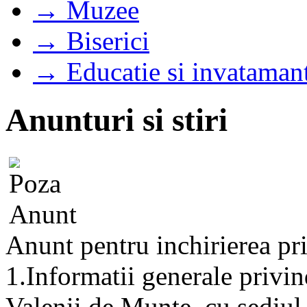
→ Muzee
→ Biserici
→ Educatie si invataman
Anunturi si stiri
Anunt pentru inchirierea prin
1.Informatii generale privin
Valenii de Munte, cu sediul 