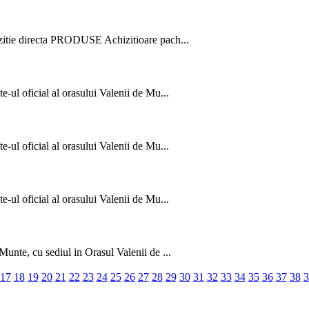
hizitie directa PRODUSE Achizitioare pach...
e-ul oficial al orasului Valenii de Mu...
e-ul oficial al orasului Valenii de Mu...
e-ul oficial al orasului Valenii de Mu...
Munte, cu sediul in Orasul Valenii de ...
17
18
19
20
21
22
23
24
25
26
27
28
29
30
31
32
33
34
35
36
37
38
3