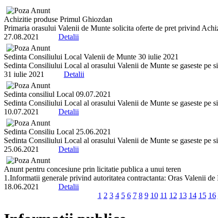
Achizitie produse Primul Ghiozdan
Primaria orasului Valenii de Munte solicita oferte de pret privind Ac
27.08.2021
Detalii
Sedinta Consiliului Local Valenii de Munte 30 iulie 2021
Sedinta Consiliului Local al orasului Valenii de Munte se gaseste pe sit
31 iulie 2021
Detalii
Sedinta consiliul Local 09.07.2021
Sedinta Consiliului Local al orasului Valenii de Munte se gaseste pe sit
10.07.2021
Detalii
Sedinta Consiliu Local 25.06.2021
Sedinta Consiliului Local al orasului Valenii de Munte se gaseste pe sit
25.06.2021
Detalii
Anunt pentru concesiune prin licitatie publica a unui teren
1.Informatii generale privind autoritatea contractanta: Oras Valenii de 
18.06.2021
Detalii
1
2
3
4
5
6
7
8
9
10
11
12
13
14
15
16