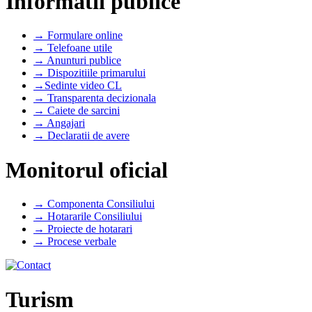
Informatii publice
→ Formulare online
→ Telefoane utile
→ Anunturi publice
→ Dispozitiile primarului
→Sedinte video CL
→ Transparenta decizionala
→ Caiete de sarcini
→ Angajari
→ Declaratii de avere
Monitorul oficial
→ Componenta Consiliului
→ Hotararile Consiliului
→ Proiecte de hotarari
→ Procese verbale
Turism