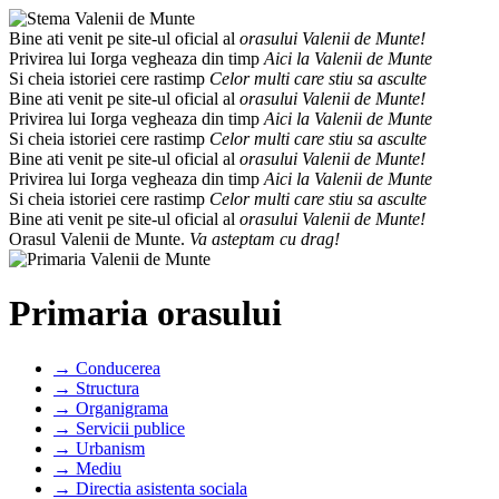
Bine ati venit pe site-ul oficial al
orasului Valenii de Munte!
Privirea lui Iorga vegheaza din timp
Aici la Valenii de Munte
Si cheia istoriei cere rastimp
Celor multi care stiu sa asculte
Bine ati venit pe site-ul oficial al
orasului Valenii de Munte!
Privirea lui Iorga vegheaza din timp
Aici la Valenii de Munte
Si cheia istoriei cere rastimp
Celor multi care stiu sa asculte
Bine ati venit pe site-ul oficial al
orasului Valenii de Munte!
Privirea lui Iorga vegheaza din timp
Aici la Valenii de Munte
Si cheia istoriei cere rastimp
Celor multi care stiu sa asculte
Bine ati venit pe site-ul oficial al
orasului Valenii de Munte!
Orasul Valenii de Munte.
Va asteptam cu drag!
Primaria orasului
→ Conducerea
→ Structura
→ Organigrama
→ Servicii publice
→ Urbanism
→ Mediu
→ Directia asistenta sociala