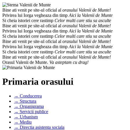
Bine ati venit pe site-ul oficial al
orasului Valenii de Munte!
Privirea lui Iorga vegheaza din timp
Aici la Valenii de Munte
Si cheia istoriei cere rastimp
Celor multi care stiu sa asculte
Bine ati venit pe site-ul oficial al
orasului Valenii de Munte!
Privirea lui Iorga vegheaza din timp
Aici la Valenii de Munte
Si cheia istoriei cere rastimp
Celor multi care stiu sa asculte
Bine ati venit pe site-ul oficial al
orasului Valenii de Munte!
Privirea lui Iorga vegheaza din timp
Aici la Valenii de Munte
Si cheia istoriei cere rastimp
Celor multi care stiu sa asculte
Bine ati venit pe site-ul oficial al
orasului Valenii de Munte!
Orasul Valenii de Munte.
Va asteptam cu drag!
Primaria orasului
→ Conducerea
→ Structura
→ Organigrama
→ Servicii publice
→ Urbanism
→ Mediu
→ Directia asistenta sociala