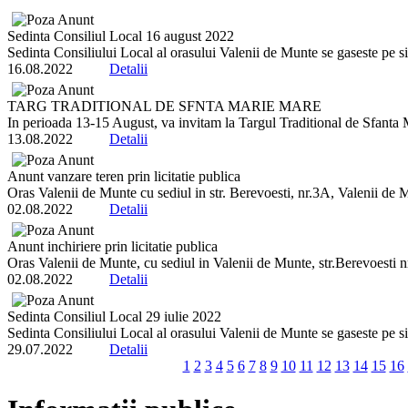
Sedinta Consiliul Local 16 august 2022
Sedinta Consiliului Local al orasului Valenii de Munte se gaseste pe sit
16.08.2022
Detalii
TARG TRADITIONAL DE SFNTA MARIE MARE
In perioada 13-15 August, va invitam la Targul Traditional de Sfanta 
13.08.2022
Detalii
Anunt vanzare teren prin licitatie publica
Oras Valenii de Munte cu sediul in str. Berevoesti, nr.3A, Valenii de 
02.08.2022
Detalii
Anunt inchiriere prin licitatie publica
Oras Valenii de Munte, cu sediul in Valenii de Munte, str.Berevoesti 
02.08.2022
Detalii
Sedinta Consiliul Local 29 iulie 2022
Sedinta Consiliului Local al orasului Valenii de Munte se gaseste pe sit
29.07.2022
Detalii
1
2
3
4
5
6
7
8
9
10
11
12
13
14
15
16