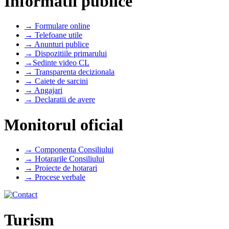
Informatii publice
→ Formulare online
→ Telefoane utile
→ Anunturi publice
→ Dispozitiile primarului
→Sedinte video CL
→ Transparenta decizionala
→ Caiete de sarcini
→ Angajari
→ Declaratii de avere
Monitorul oficial
→ Componenta Consiliului
→ Hotararile Consiliului
→ Proiecte de hotarari
→ Procese verbale
Turism