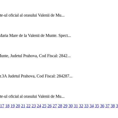
e-ul oficial al orasului Valenii de Mu...
Maria Mare de la Valenii de Munte. Spect...
Munte, Judetul Prahova, Cod Fiscal: 2842...
nr.3A Judetul Prahova, Cod Fiscal: 284287...
e-ul oficial al orasului Valenii de Mu...
17
18
19
20
21
22
23
24
25
26
27
28
29
30
31
32
33
34
35
36
37
38
3